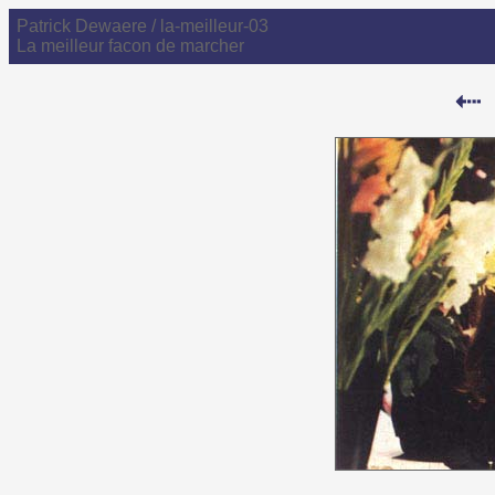
Patrick Dewaere / la-meilleur-03
La meilleur facon de marcher